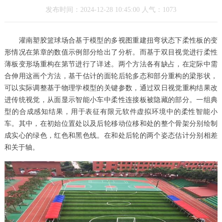
发布时间：2024-12-28 10:45:00 人气：1073
灌南塑胶篮球场合基于模型的多视图重建扭弯状态下柔性板的变
形情况在第章的数值示例部分给出了分析。而基于双目视觉进行柔性
薄板变形场重构在第节进行了详述。两个方法各有缺占，在定际中需
合伸用这画个方法，基干估计的面轮后轮多态和部分重构的梁形状，
可以实际调整基于物理学模型的关键参数，通过双日视觉重构结果改
进传统视觉，从面显示智能小车中柔性连接板被隐藏的部分。一组典
型的合成感知结果，用于表征有限元软件虚拟环境中的柔性智能小
车。其中，在初始位置处以及后轮移动位移和处的整个骨架分别绘制
成实心的绿色，红色和黑色线。在和处后轮的两个姿态估计分别相差
和关于轴。