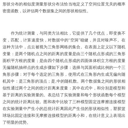
形状分布的相似度测量形状分布法恰当地定义了空间位置无关的概率
密度函数，以评估两个数据集之间的形状相似性。
作为统计测量，与同类方法相比，它提供了几个优点，即变换不
变，匹配，计算速度快，对数据中的“空洞”稳健，并且对噪声不。在
这种方法中，点云被视为三角形网格的集合。在表面上定义以下随机
变量：是两个随机点之间的距离的度量是由三个随机点形成的三角形
面积平方根的度量；是由四个随机点形成的四面体体积立方根的度量
无偏随机抽样点的生成步骤如下步骤：选择与其面积成比例的一个三
角形步骤：对于每个选定的三角形，使用式在三角形内生成无偏向随
机其中：是三角形的顶点；是,中的随机数。两个数据集之间的形状相
似性通过两个之间的统计距离来度量：其中在式中，和分别是模型和
基于距离的实验测量的。表总结了实验测量和每个形状函数每个模型
之间的统计距离比较。图和表中比较了三种模型固定连摩擦连接模型
在实验测量中产生小的总统计距离因此产生佳的形状相似性，塑胶篮
球场比固定连接和无摩擦连接模型的距离小和，在统计意义上表现出
了明显的优势。