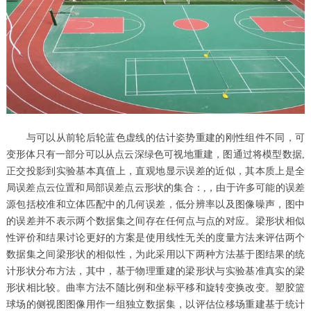
与可以从前轮后轮蓝色虚线的估计姿势重建的刚性组件不同，可
变形体只有一部分可以从点云深绿色可视地重建，图通过将模型数据,
正交投影到实验基本真值上，直观地显示误差的近似，其本质上是全
局误差点云位置和局部误差点云形状的集合：,，由于许多可能的误差
源包括校准和立体匹配中的几何误差，低分辨率以及图像噪声，图中
的误差并不表示两个数据集之间存在任何点与点的对应。梁形状相似
性评价和结果讨论更好的方案是使用线性无关的度量方法来评估两个
数据集之间梁形状的相似性，为此采用以下两种方法基于图结果的统
计形状分布方法，其中，基于物理重建的梁形状与实验基准真实的梁
形状相比较。曲率方法不随比例和坐标平移和旋转变换改变。塑胶篮
球场的侧视图图像用作一组独立数据集，以评估位移场重建基于统计