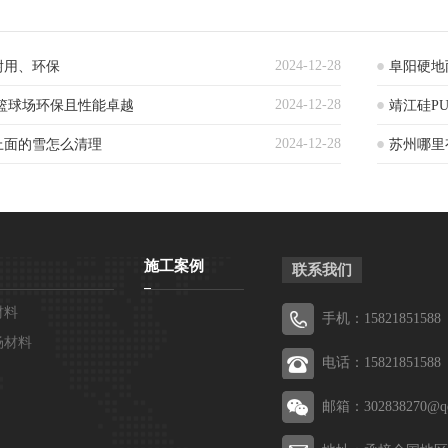
2024-12-28
耐用、环保
阜阳硬地
2024-12-28
篮球场环保且性能卓越
靖江硅P
2024-12-28
上面的雪怎么清理
苏州哪里
施工案例
联系我们
材料
手机：15821851588
场材料
电话：15821851588
邮箱：302838270@q