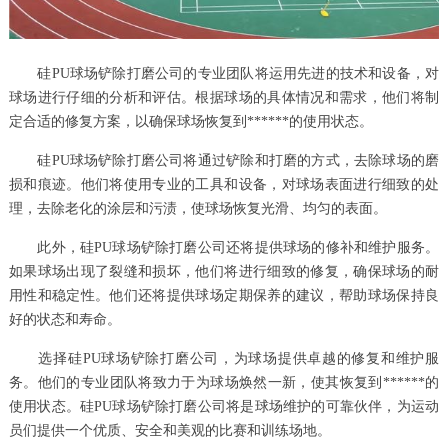
硅PU球场铲除打磨公司的专业团队将运用先进的技术和设备，对
球场进行仔细的分析和评估。根据球场的具体情况和需求，他们将制
定合适的修复方案，以确保球场恢复到******的使用状态。
硅PU球场铲除打磨公司将通过铲除和打磨的方式，去除球场的磨
损和痕迹。他们将使用专业的工具和设备，对球场表面进行细致的处
理，去除老化的涂层和污渍，使球场恢复光滑、均匀的表面。
此外，硅PU球场铲除打磨公司还将提供球场的修补和维护服务。
如果球场出现了裂缝和损坏，他们将进行细致的修复，确保球场的耐
用性和稳定性。他们还将提供球场定期保养的建议，帮助球场保持良
好的状态和寿命。
选择硅PU球场铲除打磨公司，为球场提供卓越的修复和维护服
务。他们的专业团队将致力于为球场焕然一新，使其恢复到******的
使用状态。硅PU球场铲除打磨公司将是球场维护的可靠伙伴，为运动
员们提供一个优质、安全和美观的比赛和训练场地。