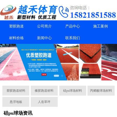
塑胶跑道
公司简介
产品中心
施工案例
材料价格
新闻中心
联系我们
塑胶跑道材料
橡胶跑道材料
硅pu球场材料
丙烯酸球场材料
悬浮地板
人造草坪
硅pu球场资讯