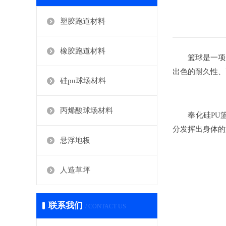
塑胶跑道材料
橡胶跑道材料
篮球是一项受广
出色的耐久性、
硅pu球场材料
丙烯酸球场材料
奉化硅PU篮
分发挥出身体的
悬浮地板
人造草坪
联系我们
/ CONTACT US