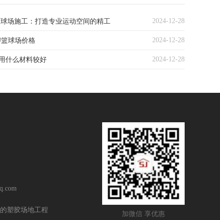
2024-12-28
U球场施工：打造专业运动空间的精工
2024-12-28
PU篮球场价格
2024-12-28
用什么材料较好
q.com
的塑胶场地工程
加微信 享优惠