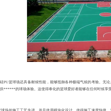
PU篮球场还具备耐候性能，能够抵御各种极端气候的考验。无论
供******的球场体验。这使得奉化的篮球爱好者能够在任何时候享
球场的施工工艺先进，并且使用模块化设计，使得施工速度快捷，