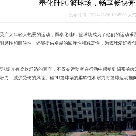
奉化硅PU篮球场，畅享畅快
发布时间：2024-12-28 10:45:00 人
大年轻人热爱的运动，而奉化硅PU篮球场成为了他们的运动乐园
耐磨性和耐候性，还能提供卓越的回弹性和减震性，为篮球爱好者
球场具有柔软舒适的表面，不仅令运动者在行动中感受到绵密的缓
潜力，减少受伤的风险。硅PU篮球场的柔软性和耐力将篮球运动推