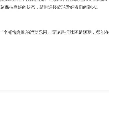
时刻保持良好的状态，随时迎接篮球爱好者们的到来。
一个畅快奔跑的运动乐园。无论是打球还是观赛，都能在