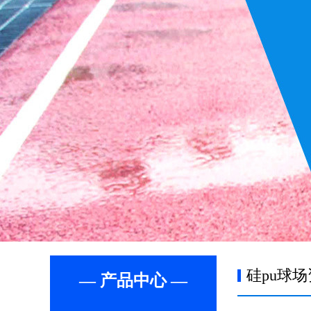
硅pu球
— 产品中心 —