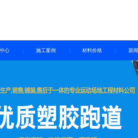
中心
施工案例
材料价格
新