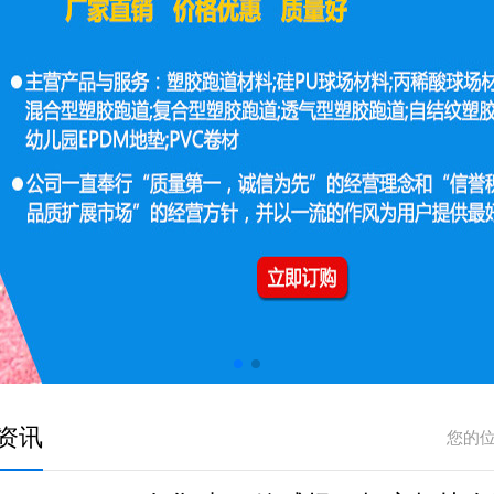
场资讯
您的