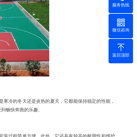
服务热线
微信咨询
返回顶部
是寒冷的冬天还是炎热的夏天，它都能保持稳定的性能，
受到畅快奔跑的乐趣。
安装过程简单方便。此外，它还具有较高的耐用性和维护