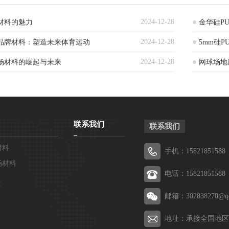
2024-12-28
材料的魅力
金华硅P
2024-12-28
场品牌材料：塑造未来体育运动
5mm硅
2024-12-28
场材料的崛起与未来
网球场地
联系我们
联系我们
材料
手机：15821851588
场材料
电话：15821851588
邮箱：302838270@q
地址：承接全国地区