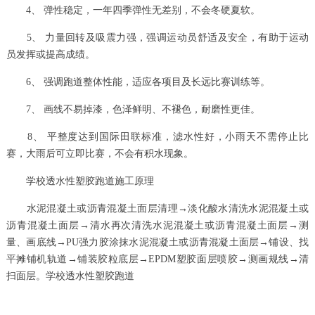
4、 弹性稳定，一年四季弹性无差别，不会冬硬夏软。
5、 力量回转及吸震力强，强调运动员舒适及安全，有助于运动
员发挥或提高成绩。
6、 强调跑道整体性能，适应各项目及长远比赛训练等。
7、 画线不易掉漆，色泽鲜明、不褪色，耐磨性更佳。
8、 平整度达到国际田联标准，滤水性好，小雨天不需停止比
赛，大雨后可立即比赛，不会有积水现象。
学校透水性塑胶跑道施工原理
水泥混凝土或沥青混凝土面层清理→淡化酸水清洗水泥混凝土或
沥青混凝土面层→清水再次清洗水泥混凝土或沥青混凝土面层→测
量、画底线→PU强力胶涂抹水泥混凝土或沥青混凝土面层→铺设、找
平摊铺机轨道→铺装胶粒底层→EPDM塑胶面层喷胶→测画规线→清
扫面层。学校透水性塑胶跑道