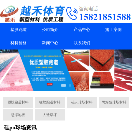
塑胶跑道
公司简介
产品中心
施工案例
材料价格
新闻中心
联系我们
塑胶跑道材料
橡胶跑道材料
硅pu球场材料
丙烯酸球场材料
悬浮地板
人造草坪
硅pu球场资讯