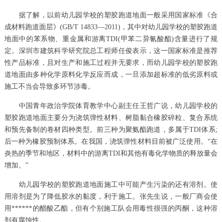
据了解，以前幼儿园学校的塑胶跑道地面一般采用国家标准《合
成材料跑道面层》(GB/T 14833—2011)，其中对幼儿园学校的塑胶跑道
地面中的苯系物、重金属和游离TDI(甲苯二异氰酸酯)含量进行了规
定。深圳市建筑科学研究院总工程师任俊表示，这一国家标准是推荐
性产品标准，且对生产和施工过程并无要求，而幼儿园学校的塑胶跑
道地面由多种化学原料化学反应而成，一旦添加超标准的低劣原料或
施工不当会导致多环节涉毒。
中国青年政治学院体育教学中心副主任王哲广说，幼儿园学校的
塑胶跑道地面主要分为浇筑弹性材料、树脂黏合橡胶碎粒、复合系统
和预先备制的卷材四种类型。前三种为聚氨酯跑道，多属于TDI体系;
后一种为橡胶预制体系。在我国，浇筑弹性材料目前被广泛使用。“在
炎热的季节和地区，材料中的游离TDI和其他有毒化学物质的释放量会
增加。”
幼儿园学校的塑胶跑道地面施工中可能产生污染的还有溶剂。使
用溶剂是为了降低胶水的黏度，利于施工。张先生说，一般厂商会使
用******的醋酸乙酯，但有个别施工队会用毒性很强的丙酮，这种溶
剂有腐蚀性。