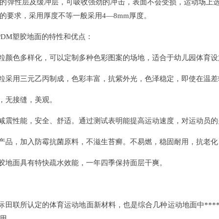
的弹性层及缓冲层，可吸收强劲的冲击，表面不会受损，运动场上选
的要求，采用厚度不等一般采用4—8mm厚度。
DM塑胶地面的特性和优点：
颗粒颜色多样化，可以定制多种色彩图案的场地，适合于幼儿园体育
颗粒采用三元乙丙制成，色彩丰富，抗紫外光，色泽稳定，即使在温
，无接缝，美观。
减震性能，安全、舒适。通过测试表明能提高运动速度，对运动员的
产品，加入防霉抗菌原料，不滋生苔癣。不易燃，稳固耐用，抗老化
塑胶地面具有特快疏水效能，一年四季保持面层干爽。
田联所认定的体育运动地面新材料，也是综合几种运动地面中****
用。