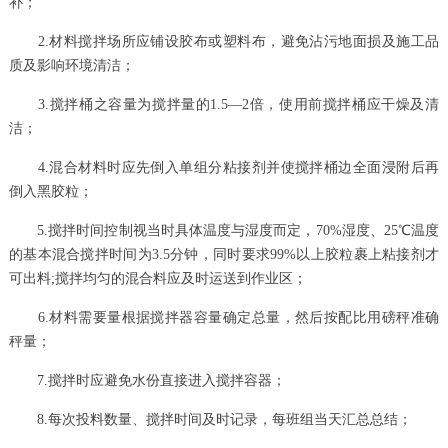
补；
2.材料搅拌场所应铺设胶布或塑料布，避免沾污地面损及施工品
质及影响环境清洁；
3.搅拌桶之容量为搅拌量的1.5—2倍，使用前搅拌桶应干燥及清
洁；
4.混合材料时应先倒入单组分粘接剂并使搅拌桶边全面浸附后再
倒入黑胶粒；
5.搅拌时间控制视当时具体温度与湿度而定，70%湿度、25℃温度
的基本混合搅拌时间为3.5分钟，同时要求99%以上胶粒裹上粘接剂才
可出料;搅拌均匀的混合料应及时运送到作业区；
6.材料需要量根据搅拌器容量确定总量，然后按配比用磅秤准确
秤量；
7.搅拌时应避免水份直接进入搅拌容器；
8.每次投料数量、搅拌时间及时记录，每班组当天汇总总结；