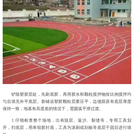
铲除塑胶层处，先刷底胶，再用胶水和颗粒搅拌物按比例搅拌均
匀后填充补平底层。新铺设塑胶颗粒层要压平，边缝跟原有底层厚度
保持一致，地基有高度差的情况下，需圆弧平滑过渡。
1.仔细检查整个场地，出有脱层、返沙、裂缝等，专用工具划
开，扫底层，用单组胶封底，工具为滚刷或刮板等底层干固后进行填