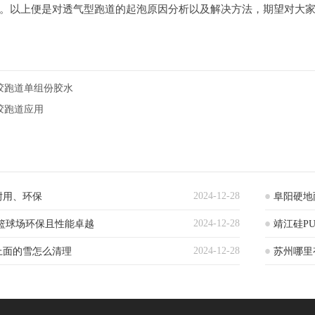
。以上便是对透气型跑道的起泡原因分析以及解决方法，期望对大
胶跑道单组份胶水
胶跑道应用
2024-12-28
耐用、环保
阜阳硬地
2024-12-28
篮球场环保且性能卓越
靖江硅P
2024-12-28
上面的雪怎么清理
苏州哪里