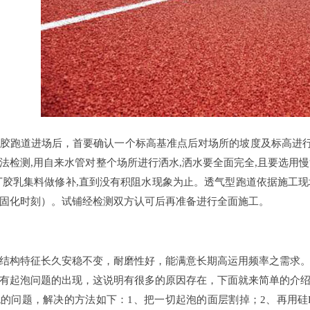
跑道进场后，首要确认一个标高基准点后对场所的坡度及标高进行复
法检测,用自来水管对整个场所进行洒水,洒水要全面完全,且要选用慢
丁胶乳集料做修补,直到没有积阻水现象为止。透气型跑道依据施工
固化时刻）。试铺经检测双方认可后再准备进行全面施工。
构特征长久安稳不变，耐磨性好，能满意长期高运用频率之需求。
有起泡问题的出现，这说明有很多的原因存在，下面就来简单的介
的问题，解决的方法如下：1、把一切起泡的面层割掉；2、再用硅