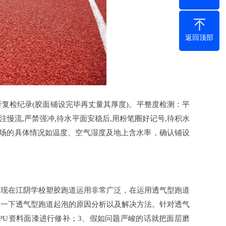
返回顶部
检纪录(胶面铺设完毕再丈量其厚度)。平整度检测：平
注慢流,严禁强冲,待水平面安稳后,用粉笔圈好记号,待积水
现场的具体情况如温度、空气湿度及地上含水率，确认铺设
现在江阴学校塑胶跑道运用非常广泛，在运用透气型跑道
绍一下透气型跑道起泡的原因分析以及解决方法。针对透气
PU资料面漆进行修补；3、假如问题严峻的话就把面层磨