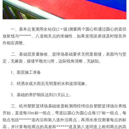
一、基本点复测用全站仪(2〃级)测量两个圆心和通过圆心的直径
放射线与******、八道相关点的准确性，如果发现误差须及时报告并
作相应调整。
二、基础层质量验收、篮球场基础要求无明显裂缝，表面均匀坚
定，无麻面，接缝平顺光1)滑，边际线角清晰，无缺陷。
1、面层施工准备
2、经洒水或大雨后无明显积水和波浪现象。
3、基础的养护期应达到21天以上。
三、杭州塑胶篮球场基础坡度检测用经纬仪自塑胶篮球场分界线
开始，直道每10m标一组点，弯道以圆心为圆心点每15°标一组点，每
组点包括******道内沿和第八道外沿两点，再用水准仪测量每点的标
高，并计算每组两点的高差和******道及第八道同道上相邻两点的高