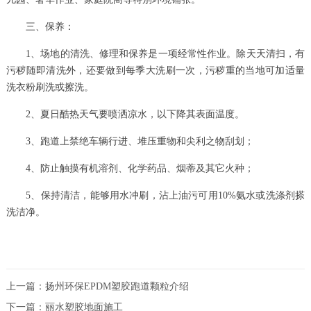
三、保养：
1、场地的清洗、修理和保养是一项经常性作业。除天天清扫，有
污秽随即清洗外，还要做到每季大洗刷一次，污秽重的当地可加适量
洗衣粉刷洗或擦洗。
2、夏日酷热天气要喷洒凉水，以下降其表面温度。
3、跑道上禁绝车辆行进、堆压重物和尖利之物刮划；
4、防止触摸有机溶剂、化学药品、烟蒂及其它火种；
5、保持清洁，能够用水冲刷，沾上油污可用10%氨水或洗涤剂搽
洗洁净。
上一篇：
扬州环保EPDM塑胶跑道颗粒介绍
下一篇：
丽水塑胶地面施工