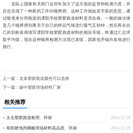
实际上国家有关部门近些年加大了这方面的监管和检测力度，并
且也呈现了一种新的工作叫嗅辨师。这种工作就如其字面的意思，通
过嗅觉来分辩跑道的溧阳学校塑胶跑道材料是否合格。一般的做法便
是几个嗅辨师别离关于自己的样品气味进行吸气五秒钟，然后再在自
己的剖析表商填写溧阳学校塑胶跑道材料的相应等级，终通过汇总求
取平均值，现在这种嗅辨检测方法现已老练，国家也开端向各地进行
推行。
上一篇：
龙泉塑胶跑道颜色可以选择
下一篇：
扬中塑胶球场材料厂家
相关推荐
太仓塑胶跑道耐用、环保
2024-12-28
阜阳硬地丙烯酸球场材料高品质、环保
2024-12-28