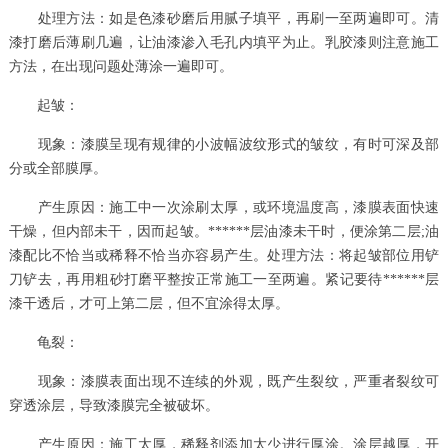
处理方法：如是色漆砂磨后用腻子填平，再刷一至两遍即可。清
漆打磨后薄刷几遍，让油漆渗入毛孔内填平为止。乳胶漆则注意施工
方法，在出现问题处薄涂一遍即可。
起皱：
现象：漆膜呈现有规律的小波幅波纹形式的皱纹，有时可深及部
分或全部膜厚。
产生原因：施工中一次涂刷太厚，或环境温度高，漆膜表面快速
干燥，但内部未干，因而起皱。******层油漆未干时，便涂第二层;油
漆配比不恰当或稀释不恰当亦容易产生。处理方法：将起皱部位用铲
刀铲去，再用粗砂打磨平整按正常施工一至两遍。紧记要待******层
漆干透后，才可上第二层，但不宜涂得太厚。
龟裂：
现象：漆膜表面出现不连续的外观，既产生裂纹，严重者裂纹可
穿透涂层，导致漆膜完全被破坏。
产生原因：施工太厚，稀释剂添加太少进行厚涂。涂层越厚，开