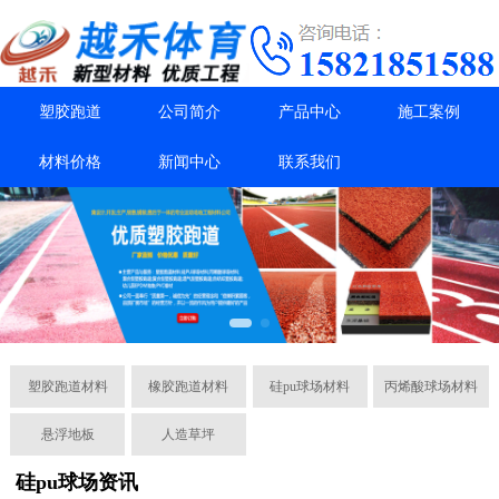
塑胶跑道
公司简介
产品中心
施工案例
材料价格
新闻中心
联系我们
塑胶跑道材料
橡胶跑道材料
硅pu球场材料
丙烯酸球场材料
悬浮地板
人造草坪
硅pu球场资讯