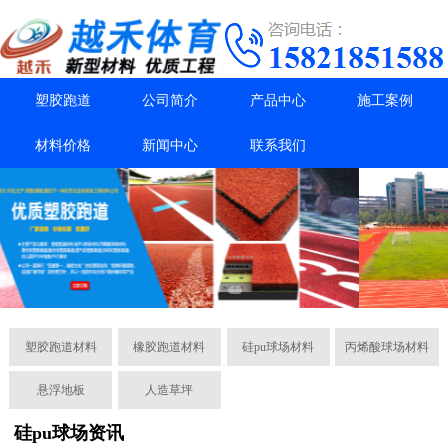
塑胶跑道
公司简介
产品中心
施工案例
材料价格
新闻中心
联系我们
塑胶跑道材料
橡胶跑道材料
硅pu球场材料
丙烯酸球场材料
悬浮地板
人造草坪
硅pu球场资讯