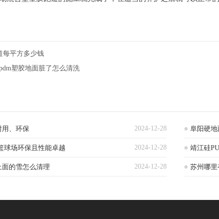
道每平方多少钱
epdm塑胶地面脏了怎么清洗
2024-12-28
耐用、环保
阜阳硬地
2024-12-28
篮球场环保且性能卓越
靖江硅P
2024-12-28
上面的雪怎么清理
苏州哪里