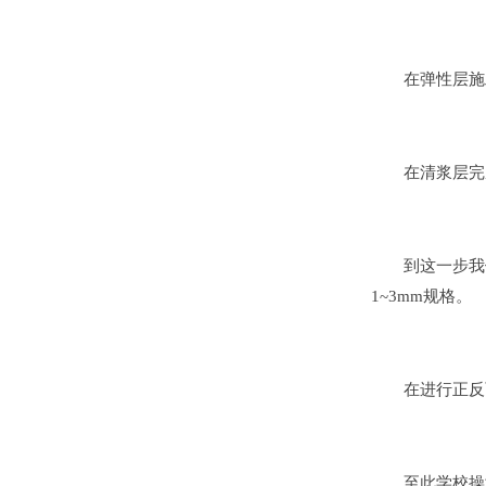
在弹性层施工
在清浆层完成
到这一步我们
1~3mm规格。
在进行正反两
至此学校操场