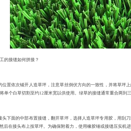
的接缝如何拼接？
位置依次铺开人造草坪，注意草丝倒伏方向的一致性，并将草坪上
将单个白草切割至约12厘米宽以供使用。绿草的接缝通常重合两到
头下面的中部布置接缝，翻开草坪，选择人造草坪专用胶，用刮刀
，然后在接头布上按草坪。为确保附着力，使用橡胶锤或接缝压实机