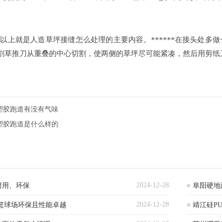
就是人造草坪接缝怎么处理的主要内容。******在接头处多
，用割草推刀从重叠的中心切割，使两侧的草坪尽可能紧凑，然后用剪
塑胶跑道有没有气味
塑胶跑道是什么样的
2024-12-28
耐用、环保
阜阳硬地
2024-12-28
篮球场环保且性能卓越
靖江硅P