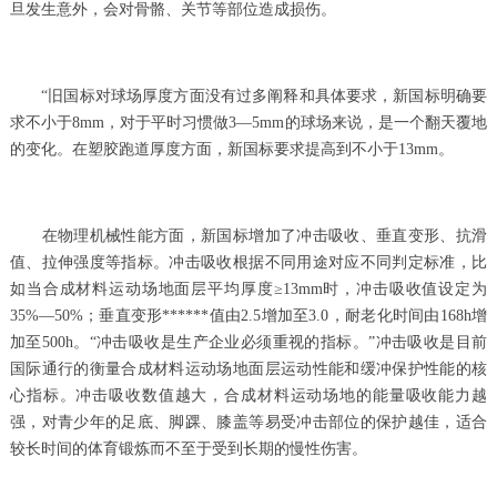
旦发生意外，会对骨骼、关节等部位造成损伤。
“旧国标对球场厚度方面没有过多阐释和具体要求，新国标明确要
求不小于8mm，对于平时习惯做3—5mm的球场来说，是一个翻天覆地
的变化。在塑胶跑道厚度方面，新国标要求提高到不小于13mm。
在物理机械性能方面，新国标增加了冲击吸收、垂直变形、抗滑
值、拉伸强度等指标。冲击吸收根据不同用途对应不同判定标准，比
如当合成材料运动场地面层平均厚度≥13mm时，冲击吸收值设定为
35%—50%；垂直变形******值由2.5增加至3.0，耐老化时间由168h增
加至500h。“冲击吸收是生产企业必须重视的指标。”冲击吸收是目前
国际通行的衡量合成材料运动场地面层运动性能和缓冲保护性能的核
心指标。冲击吸收数值越大，合成材料运动场地的能量吸收能力越
强，对青少年的足底、脚踝、膝盖等易受冲击部位的保护越佳，适合
较长时间的体育锻炼而不至于受到长期的慢性伤害。