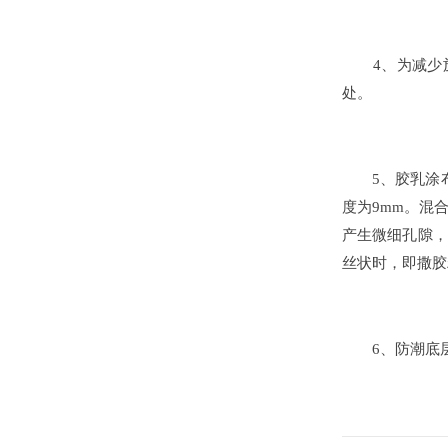
4、为减少施工
处。
5、胶乳涂布后
度为9mm。混
产生微细孔隙，
丝状时，即撒胶
6、防潮底层涂