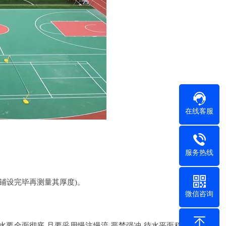
在线客服
服务热线
铺设完毕再测量其厚度)。
微信咨询
要全面彻底,且要采用慢注慢流,严禁强冲,待水平面稳定