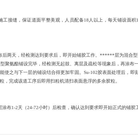
接缝，保证道面平整美观，人员配备18人以上，每天铺设面积120
两天，经检测达到要求后，即开始铺胶工作。******层为混合型聚氨
合型聚氨酯铺设完毕，经检测无起鼓、离层及疏松等现象后，再涂布一层
能使之与下一层的铺设结合得更加牢固。Su-102胶表面处理后，即刻摊
粒，完成该道工序后即用扫粒机清扫表面悬浮的多余胶粒。
布1-2天（24-72小时）后检查，确认达到要求即开始正式的铺胶