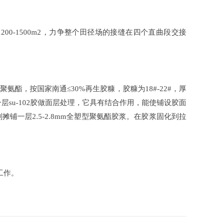
0-1500m2，力争整个田径场的接缝在四个直曲段交接
酯，按国家南通≤30%再生胶糠，胶糠为18#-22#，厚
su-102胶做面层处理，它具有结合作用，能使铺设胶面
铺一层2.5-2.8mm全塑型聚氨酯胶浆。在胶浆固化到拉
工作。