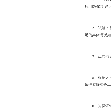
后,用粉笔圈好
2、试铺：基础
场的具体情况如
3、正式铺设
a、根据人员
条件做好准备工
b、为保证铺