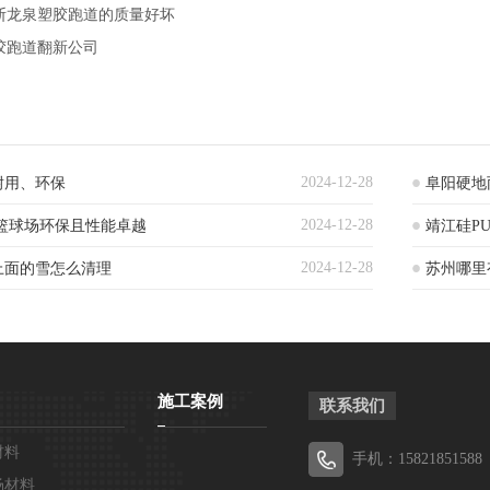
断龙泉塑胶跑道的质量好坏
胶跑道翻新公司
2024-12-28
耐用、环保
阜阳硬地
2024-12-28
篮球场环保且性能卓越
靖江硅P
2024-12-28
上面的雪怎么清理
苏州哪里
施工案例
联系我们
材料
手机：15821851588
场材料