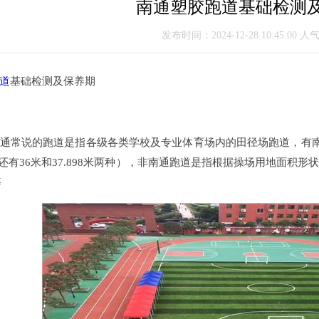
南通塑胶跑道基础检测
发布时间：2024-12-28 10:45:00 人
道
基础检测及保养期
常说的跑道是指各级各类学校及专业体育场内的田径场跑道，有南通
另外还有36米和37.898米两种），非南通跑道是指根据操场用地面
等