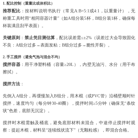
1. 配比控制（重量比或体积比）
推荐配比
：按材料说明书执行（常见A:B=5:1或4:1，以重量计），无
称重工具时用“相同容器计量”（如A组分装5杯，B组分装1杯，确保每
杯装满且刮平表面）。
关键原则
：
禁止凭目测估算
，配比误差需≤±2%（误差过大会导致固化
不良：A组分过多→表面发粘；B组分过多→脆性开裂）。
2. 手工搅拌（避免气泡与混合不均）
搅拌容器
：用干净塑料桶（容量≥20L），内壁无油污、水分（用干布
擦拭）。
搅拌方法
：
先倒入A组分，再缓慢加入B组分，用木棍（或PVC管）沿桶壁顺时针
搅拌，速度均匀（每分钟30-40圈），搅拌时间≥5分钟（确保无“条纹
状”色差，底部无沉淀）。
搅拌时木棍需触及桶底，避免底部材料未混合，中途停止搅拌时观
察：提起木棍，材料呈“连续线状流下”（无颗粒感），即混合合格。