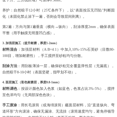
筐下方、三分线区域）可加厚0.5mm。
养护：自然晾干12小时（25℃条件下），以“表面按压无凹陷”判断固
化（未固化禁止涂下一遍，否则会导致层间剥离）。
第2遍：方向与第1遍垂直（横向→纵向），刮涂厚度2mm，确保表面
平整（用手触摸无明显凹凸感）。
3. 加强层施工（提升耐磨，厚度1-2mm）
材料混合
：加强层材料（A:B=4:1）中加入10%-15%石英砂（目数80-
100目，增加耐磨性），手工搅拌至砂粒均匀分散。
刮涂方法
：用刮板薄涂一层，确保砂粒完全覆盖弹性层（无漏底），
自然晾干8-10小时（表面坚硬，指甲划不动）。
4. 面层施工（彩色耐磨层，厚度0.8-1mm）
材料调色
：按设计颜色加入色浆（如蓝色，色浆占比3%-5%），搅拌
至色泽均匀（无局部深色色块）。
手工滚涂
：用长毛滚筒（或海绵滚筒）蘸面层材料，沿“直道纵向、弯
道环形”方向滚涂，确保无漏涂、无流挂（滚筒速度均匀，避免停顿导