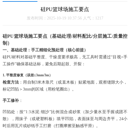
硅PU篮球场施工要点
发布时间：2025-10-19 10:37:56 人气：1217
硅PU篮球场施工要点（基础处理/材料配比/分层施工/质量控
制）
一、基础处理：手工精细化预处理（核心前提）
硅PU材料对基础平整度、干燥度要求极高，无工具时需通过“目视+手
工操作”确保基础达标，避免后期起鼓、开裂：
1. 平整度修复（误差≤3mm/3m）
检查方法
：用自制3米木靠尺（或直木板）贴紧地面，观察缝隙大小，
标记凹陷＞3mm的区域（用粉笔圈出）。
手工修补
：
凹陷处：按“1:3水泥:细沙”比例混合成砂浆（加少量水至手握成团不
散），用抹子（或硬塑料板）填平凹陷，表面抹至与周边齐平，24小
时后用瓦片或砂纸手工打磨（打圈摩擦至触感平滑）。