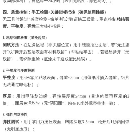
致局部积料），自然晾干24小时（表面无粘性，颜色均匀）。
四、质量控制：手工检测+关键指标把控（确保使用性能）
无工具时通过“感官检测+简单测试”验证施工质量，重点控制
粘结强
度、平整度、弹性
三大核心指标：
1. 粘结强度检查（避免起层）
测试方法
：在边角区域（非关键位置）用手缓慢拉扯面层，若“无法撕
开”或“撕开后基层表面有材料残留”（即粘结牢固），若轻易撕开（无
残留），需铲除重涂（底涂未干透或配比错误）。
2. 平整度与厚度检测
平整度
：用3米靠尺贴紧表面，缝隙≤3mm（用薄纸片插入缝隙，纸片
无法通过即达标）；
厚度
：用指甲轻划边缘，弹性层厚度≥4mm（目测约硬币厚度的2
倍），面层色泽均匀（无“阴阳面”，站在10米外观察整体一致）。
3. 弹性与防滑性
弹性测试
：用手掌用力按压表面，凹陷深度3-5mm，松开后1秒内回弹
（无明显压痕）；