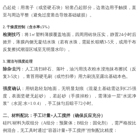
凸起处：用凿子（或坚硬石块）轻凿凸起部分，边凿边用手触摸，直
至与周边平整（避免过度凿击导致基础破损）。
2. 干燥度控制（含水率≤5%）
检测技巧
：将1㎡塑料薄膜覆盖地面，四周用砖块压实，静置24小时后
掀开，薄膜内侧无凝结水珠（若有水珠，需延长晾晒3-5天，或用干布
反复擦拭潮湿区域至无明显水印）。
3. 清洁与强度处理
除杂去污
：人工清扫碎石、落叶，油污用洗衣粉水浸泡抹布擦拭（反
复3-5次），青苔用硬毛刷（或竹扫帚）用力刷洗至露出基础本色。
强度确认
：用钥匙轻划地面，无明显划痕（混凝土基础需达到C25强
度，表面坚硬无起砂），若起砂（手摸掉粉），需薄涂一层“水泥净
浆”（水泥:水=1:0.4），手工抹匀后晾干72小时。
二、材料配比：手工计量+人工搅拌（确保反应充分）
硅PU材料为双组分（A组分：预聚体；B组分：固化剂），需严格按比
例混合，无工具时通过“容器计量+手工搅拌”控制配比精度：