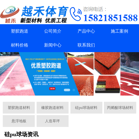
塑胶跑道
公司简介
产品中心
施工案例
材料价格
新闻中心
联系我们
塑胶跑道材料
橡胶跑道材料
硅pu球场材料
丙烯酸球场材料
悬浮地板
人造草坪
硅pu球场资讯