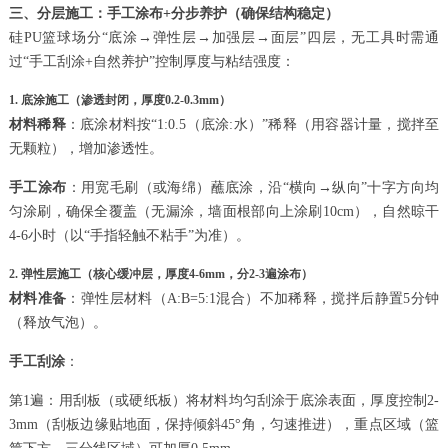
三、分层施工：手工涂布+分步养护（确保结构稳定）
硅PU篮球场分“底涂→弹性层→加强层→面层”四层，无工具时需通
过“手工刮涂+自然养护”控制厚度与粘结强度：
1. 底涂施工（渗透封闭，厚度0.2-0.3mm）
材料稀释
：底涂材料按“1:0.5（底涂:水）”稀释（用容器计量，搅拌至
无颗粒），增加渗透性。
手工涂布
：用宽毛刷（或海绵）蘸底涂，沿“横向→纵向”十字方向均
匀涂刷，确保全覆盖（无漏涂，墙面根部向上涂刷10cm），自然晾干
4-6小时（以“手指轻触不粘手”为准）。
2. 弹性层施工（核心缓冲层，厚度4-6mm，分2-3遍涂布）
材料准备
：弹性层材料（A:B=5:1混合）不加稀释，搅拌后静置5分钟
（释放气泡）。
手工刮涂
：
第1遍：用刮板（或硬纸板）将材料均匀刮涂于底涂表面，厚度控制2-
3mm（刮板边缘贴地面，保持倾斜45°角，匀速推进），重点区域（篮