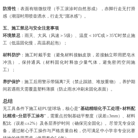
防滑性
：表面有细微纹理（手工滚涂时自然形成），赤脚行走无打滑
感（潮湿时用喷壶洒水，行走无“溜冰感”）。
五、施工禁忌与安全注意事项
环境禁忌
：雨天、大风（风速＞5级）、温度＜10℃或＞35℃时禁止施
工（低温固化慢，高温易起泡）；
材料防护
：施工时戴手套（避免材料接触皮肤，若接触立即用肥皂水
冲洗），保持通风（材料固化时释放少量气体，避免密闭空间施
工）；
养护保护
：施工后用警示带隔离7天（禁止踩踏、堆放重物），养护期
间若遇雨天需覆盖塑料薄膜（防止雨水冲刷未固化表面）。
总结
无工具条件下施工硅PU篮球场，核心是“
基础精细化手工处理+材料配
比精准+分层手工涂布
”，需重点控制基础平整度（误差≤3mm）、材料
配比（误差≤±2%）及各层养护时间（确保完全固化）。尽管无专业设
备，通过耐心手工操作与严格质量自检，仍可满足中小学非专业比赛