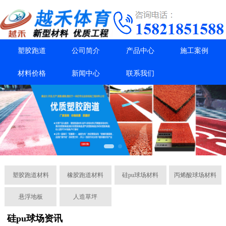
塑胶跑道
公司简介
产品中心
施工案例
材料价格
新闻中心
联系我们
塑胶跑道材料
橡胶跑道材料
硅pu球场材料
丙烯酸球场材料
悬浮地板
人造草坪
硅pu球场资讯