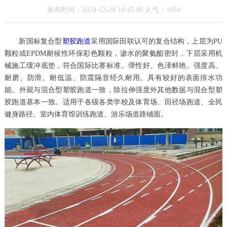
发布时间：2024-12-28 10:45:00 人气：1054
新国标复合型
塑胶跑道
采用国际田联认可的复合结构，上层为PU
颗粒或EPDM耐候性环保彩色颗粒，渗水的聚氨酯密封，下层采用机
械施工缓冲底垫，符合国际比赛标准。弹性好、色泽鲜艳、强度高、
耐磨、防滑、耐低温、防震隔音经久耐用。具有较好的表面排水功
能。外观与混合型塑胶跑道一致，除拉伸强度外其他数据与混合型塑
胶跑道基本一致。适用于各级各类学校及体育场、田径场跑道、全民
健身路径、室内体育馆训练跑道、游乐场道路铺面。