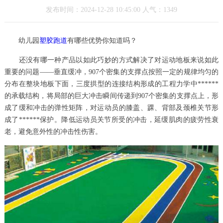
发布时间：2024-12-28 10:45:00 人气：1349
幼儿园
塑胶跑道
有哪些优势你知道吗？
还没有哪一种产品以如此巧妙的方式解决了对运动地板来说如此
重要的问题——垂直缓冲，907个密集的支撑点按照一定的规律均匀的
分布在整块地板下面，三度拱型的连接结构形成的工程力学中******
的承载结构，将局部的巨大冲击瞬间传递到907个密集的支撑点上，形
成了缓和冲击的弹性矩阵，对运动员的膝盖、踝、背部及颈椎关节形
成了******保护。降低运动员关节所受的冲击，延缓肌肉的疲劳性衰
老，避免意外性的冲击性伤害。