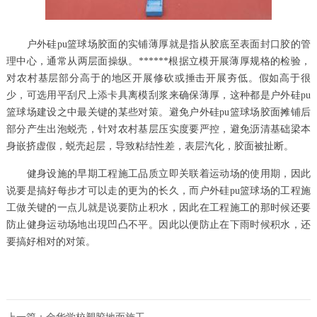
户外硅pu篮球场胶面的实铺薄厚就是指从胶底至表面封口胶的管
理中心，通常从两层面操纵。******根据立模开展薄厚规格的检验，
对农村基层部分高于的地区开展修砍或捶击开展夯低。假如高于很
少，可选用平刮尺上添卡具离模刮浆来确保薄厚，这种都是户外硅pu
篮球场建设之中最关键的某些对策。避免户外硅pu篮球场胶面摊铺后
部分产生出泡蜕壳，针对农村基层压实度要严控，避免沥清基础梁本
身嵌挤虚假，蜕壳起层，导致粘结性差，表层汽化，胶面被扯断。
健身设施的早期工程施工品质立即关联着运动场的使用期，因此
说要是搞好每步才可以走的更为的长久，而户外硅pu篮球场的工程施
工做关键的一点儿就是说要防止积水，因此在工程施工的那时候还要
防止健身运动场地出現凹凸不平。因此以便防止在下雨时候积水，还
要搞好相对的对策。