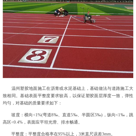
温州塑胶地面施工在沥青或水泥基础上，基础做法与道路施工大
致相同。基础表面平整度要求较高，以保证塑胶面层厚度一致，弹性
均匀，对基础的质量要求如下：
坡度：横向<1%(弯道8‰、直道5‰、半圆区5‰)，纵向<1‰，跳
高区<0.4%，表面应平坦光滑、排水畅通。
平整度：平整度合格率在95%以上，3米直尺误差3mm。