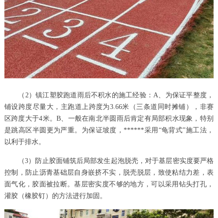
（2）镇江塑胶跑道雨后不积水的施工经验：A、为保证平整度，
铺设跨度尽量大，主跑道上跨度为3.66米（三条道同时摊铺），非赛
区跨度大于4米。B、一般在南北半圆雨后肯定有局部积水现象，特别
是跳高区半圆更为严重。为保证坡度，******采用“龟背式”施工法，
以利于排水。
（3）防止胶面铺筑后局部发生起泡脱壳，对于基层密实度要严格
控制，防止沥青基础层自身嵌挤不实，脱壳脱层，致使粘结力差，表
面气化，胶面被拉断。基层密实度不够的地方，可以采用钻头打孔，
灌胶（橡胶钉）的方法进行加固。