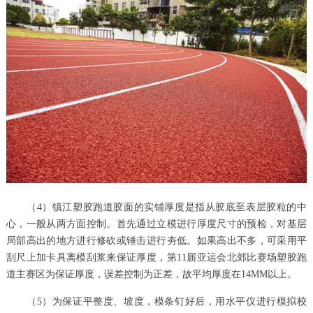
（4）镇江塑胶跑道胶面的实铺厚度是指从胶底至表层胶粒的中
心，一般从两方面控制。首先通过立模进行厚度尺寸的预检，对基层
局部高出的地方进行修砍或锤击进行夯低。如果高出不多，可采用平
刮尺上加卡具离模刮浆来保证厚度，第11届亚运会北郊比赛场塑胶跑
道主赛区为保证厚度，误差控制为正差，故平均厚度在14MM以上。
（5）为保证平整度、坡度，模条钉好后，用水平仪进行模拟校