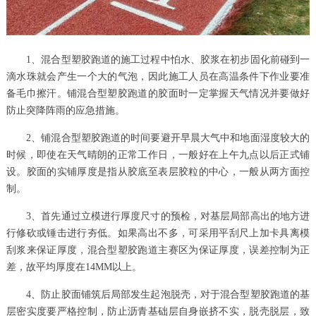
1、混合型塑胶跑道的施工过程中怕水、胶浆在初步固化前碰到一
滴水珠就会产生一个大的气泡，因此施工人员在高温条件下作业要准
备毛巾擦汗。铺混合型塑胶跑道的胶面时一定掌握天气情况并要做好
防止突降阵雨的应急措施。
2、铺混合型塑胶跑道的时间要避开早晨大气中和地面湿度较大的
时候，即使在天气晴朗的正常工作日，一般好在上午九点以后正式铺
设。胶面的实铺厚度是指从胶底至表层胶粒的中心，一般从两方面控
制。
3、首先通过立模进行厚度尺寸的预检，对基层局部高出的地方进
行修砍或锤击进行夯低。如果高出不多，可采用平刮尺上加卡具离模
刮浆来保证厚度，混合型塑胶跑道主赛区为保证厚度，误差控制为正
差，故平均厚度在14MM以上。
4、防止胶面铺筑后局部发生起泡脱壳，对于混合型塑胶跑道的基
层密实度要严格控制，防止沥青基础层自身嵌挤不实，脱壳脱层，致