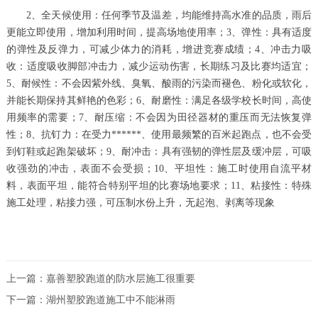
2、全天候使用：任何季节及温差，均能维持高水准的品质，雨后
更能立即使用，增加利用时间，提高场地使用率；3、弹性：具有适度
的弹性及反弹力，可减少体力的消耗，增进竞赛成绩；4、冲击力吸
收：适度吸收脚部冲击力，减少运动伤害，长期练习及比赛均适宜；
5、耐候性：不会因紫外线、臭氧、酸雨的污染而褪色、粉化或软化，
并能长期保持其鲜艳的色彩；6、耐磨性：满足各级学校长时间，高使
用频率的需要；7、耐压缩：不会因为田径器材的重压而无法恢复弹
性；8、抗钉力：在受力******、使用最频繁的百米起跑点，也不会受
到钉鞋或起跑架破坏；9、耐冲击：具有强韧的弹性层及缓冲层，可吸
收强劲的冲击，表面不会受损；10、平坦性：施工时使用自流平材
料，表面平坦，能符合特别平坦的比赛场地要求；11、粘接性：特殊
施工处理，粘接力强，可压制水份上升，无起泡、剥离等现象
上一篇：
嘉善塑胶跑道的防水层施工很重要
下一篇：
湖州塑胶跑道施工中不能淋雨