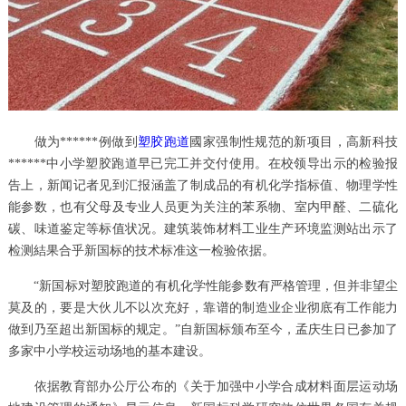
做为******例做到
塑胶跑道
國家强制性规范的新项目，高新科技
******中小学塑胶跑道早已完工并交付使用。在校领导出示的检验报
告上，新闻记者见到汇报涵盖了制成品的有机化学指标值、物理学性
能参数，也有父母及专业人员更为关注的苯系物、室内甲醛、二硫化
碳、味道鉴定等标值状况。建筑装饰材料工业生产环境监测站出示了
检测結果合乎新国标的技术标准这一检验依据。
“新国标对塑胶跑道的有机化学性能参数有严格管理，但并非望尘
莫及的，要是大伙儿不以次充好，靠谱的制造业企业彻底有工作能力
做到乃至超出新国标的规定。”自新国标颁布至今，孟庆生日已参加了
多家中小学校运动场地的基本建设。
依据教育部办公厅公布的《关于加强中小学合成材料面层运动场