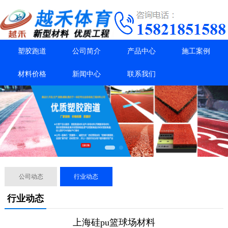
塑胶跑道
公司简介
产品中心
施工案例
材料价格
新闻中心
联系我们
公司动态
行业动态
行业动态
上海硅pu篮球场材料