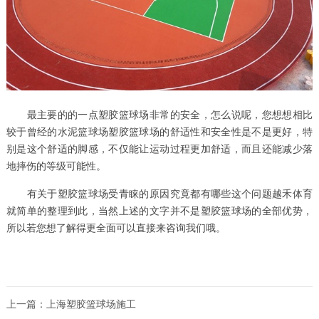
最主要的的一点塑胶篮球场非常的安全，怎么说呢，您想想相比
较于曾经的水泥篮球场塑胶篮球场的舒适性和安全性是不是更好，特
别是这个舒适的脚感，不仅能让运动过程更加舒适，而且还能减少落
地摔伤的等级可能性。
有关于塑胶篮球场受青睐的原因究竟都有哪些这个问题越禾体育
就简单的整理到此，当然上述的文字并不是塑胶篮球场的全部优势，
所以若您想了解得更全面可以直接来咨询我们哦。
上一篇：
上海塑胶篮球场施工