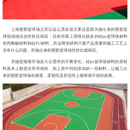
上海塑胶篮球场之所以这么受欢迎主要还是因为做出来的塑胶篮
球场场地综合性价比很高，目前市面上用得比较多的硅pu篮球场材料
有丙烯酸材料和硅PU材料，而这两类材料只要产品质量和施工工艺上
没有什么问题，所做出来的塑胶篮球场性价比都很高。
关键是随着市场及大众需求的不断变化，硅pu篮球场材料的原材
料基本上都是非常环保的，加上其中特别添加的一些材料，让施工出
来的塑胶篮球场在硬度，柔韧性及舒适性上都有很不错的效果。