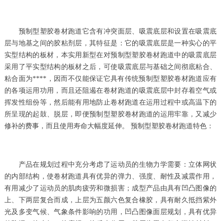
预制型塑胶卷材跑道它含有冲突面层、吸震底层和设置在吸震底
层与地基之间的胶粘剂层，其特征是：它的吸震底层是一种实心的平
实型结构的板材，本实用新型在对预制型塑胶卷材跑道中的吸震底层
采用了平实型结构的板材之后，可使吸震底层与基础之间彻底粘合、
粘合面为****，因而不仅能保证它具有传统预制型塑胶卷材跑道应有
的各项运用功用，而且还阻遏在卷材跑道的吸震底层中封存着空气或
挥发性组份等，然后能有用地防止卷材跑道在运用过程中或高温下的
所呈现的起鼓、脱层，即便预制型塑胶卷材跑道的运用牢靠，又减少
修补的费事，而且使用寿命大幅度延伸。 预制型塑胶卷材跑道特色：
产品在规划过程中充分考虑了运动员的生物力学需要：立体网状
的内部结构，使卷材跑道具有优异的弹力、强度、耐性及减震作用，
有用减少了运动员的肌肉疲劳和微损害；成型产品由具有凹凸图像的
上、下两层复合而成，上层为五颜六色复合橡胶，具有耐久抵挡紫外
光及多变气候、气象条件影响的功用，凹凸图像面层规划，具有优异