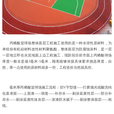
丙烯酸篮球场整体面层工程施工使用的是一种水溶性原材料，为
单组份有机硅材料改性材料聚氨酯，整体面层为防腐蚀涂料，是一层
一层地立即在水泥地面上边工程施工，现阶段目前市面上丙烯酸球场
厚度一般全是做3毫米-5毫米，顾客能够依据具体要求挑选厚度，自
然，厚一点使用的原材料就多一些，工程造价当然就高些。
毫米厚丙烯酸篮球场施工流程：切V字型缝-----打磨抛光或酸洗钝
化基准面-----上面漆-----填缝-----补存水-----刷涂延展性层-----部分补
存水-----刷涂延展性抹灰层-----滚漆防水腻子-----刷涂整体面层-----画
线。