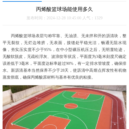
丙烯酸篮球场能使用多久
发布时间：2024-12-28 10:45:00 人气：1329
丙烯酸篮球场表层匀称牢靠、无油渍、无未拌和开的沥清块，整
平无裂纹，无烂边堆挤，无表面，接缝处平稳光洁，畅通无阻水现
像，夯实压实度不少于95%，在中小型碾压机压之后，无明显轮迹，
无酸软脱皮，无疏松浮灰、波浪纹等状况，平面度为3毫米刻度尺确定
误差低于3毫米，平面度达标率超过90%，有一定排水管坡度，确保排
水。新沥清基本当然保养不少于28天，使沥清中高熔点挥发性有机物
蒸发彻底，确保丙烯酸原材料与基本有优良的粘接。