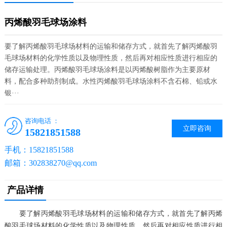
丙烯酸羽毛球场涂料
要了解丙烯酸羽毛球场材料的运输和储存方式，就首先了解丙烯酸羽
毛球场材料的化学性质以及物理性质，然后再对相应性质进行相应的
储存运输处理。丙烯酸羽毛球场涂料是以丙烯酸树脂作为主要原材
料，配合多种助剂制成。水性丙烯酸羽毛球场涂料不含石棉、铅或水
银···
咨询电话 ：
立即咨询
15821851588
手机：15821851588
邮箱：302838270@qq.com
产品详情
要了解丙烯酸羽毛球场材料的运输和储存方式，就首先了解丙烯
酸羽毛球场材料的化学性质以及物理性质，然后再对相应性质进行相