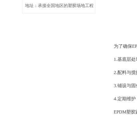
地址：承接全国地区的塑胶场地工程
为了确保EP
1.基底层处
2.配料与搅
3.铺设与固
4.定期维护
EPDM塑胶