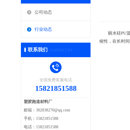
公司动态
行业动态
丽水硅PU篮球
候性，在长时间
联系我们
/ CONTACT US
全国免费客服电话
15821851588
塑胶跑道材料厂
邮箱：302838270@qq.com
手机：15821851588
电话：15821851588