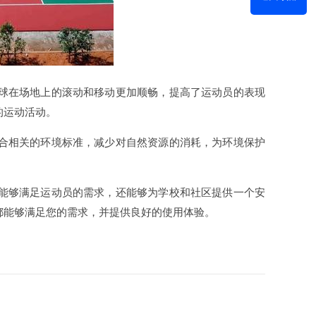
球在场地上的滚动和移动更加顺畅，提高了运动员的表现
的运动活动。
合相关的环境标准，减少对自然资源的消耗，为环境保护
能够满足运动员的需求，还能够为学校和社区提供一个安
都能够满足您的需求，并提供良好的使用体验。