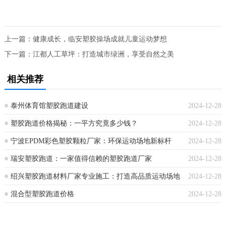
上一篇：
健康成长，临安塑胶操场成就儿童运动梦想
下一篇：
江都人工草坪：打造城市绿洲，享受自然之美
相关推荐
泰州体育馆塑胶跑道建设
2024-12-28
塑胶跑道价格揭秘：一平方究竟多少钱？
2024-12-28
宁波EPDM彩色塑胶颗粒厂家：环保运动场地新标杆
2024-12-28
瑞安塑胶跑道：一家值得信赖的塑胶跑道厂家
2024-12-28
绍兴塑胶跑道材料厂家专业施工：打造高品质运动场地
2024-12-28
混合型塑胶跑道价格
2024-12-28