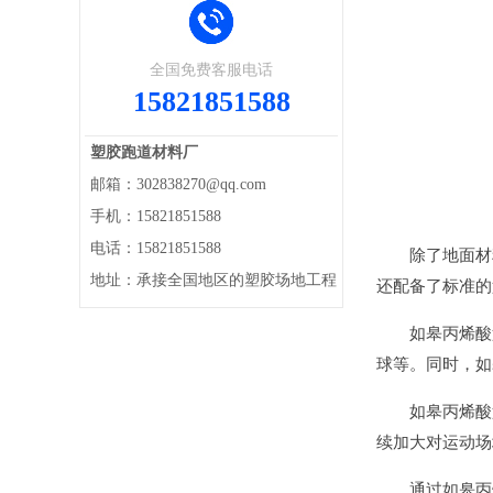
全国免费客服电话
15821851588
塑胶跑道材料厂
邮箱：302838270@qq.com
手机：15821851588
电话：15821851588
除了地面材料
地址：承接全国地区的塑胶场地工程
还配备了标准的
如皋丙烯酸篮
球等。同时，如
如皋丙烯酸篮
续加大对运动场
通过如皋丙烯