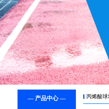
丙烯酸球
— 产品中心 —