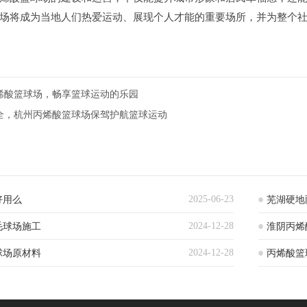
场将成为当地人们热爱运动、展现个人才能的重要场所，并为整个
烯酸篮球场，畅享篮球运动的乐园
全，杭州丙烯酸篮球场保驾护航篮球运动
2025-06-23
好用么
芜湖硬地
2024-12-28
毛球场施工
淮阴丙烯
2024-12-28
球场原材料
丙烯酸篮