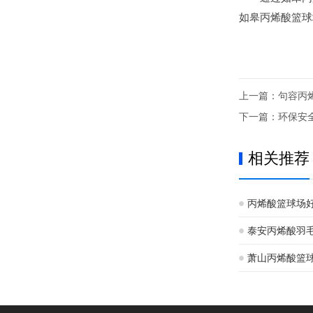
如皋丙烯酸篮球
上一篇：
句容丙
下一篇：
环保安
相关推荐
丙烯酸篮球场
泰安丙烯酸羽
萧山丙烯酸篮