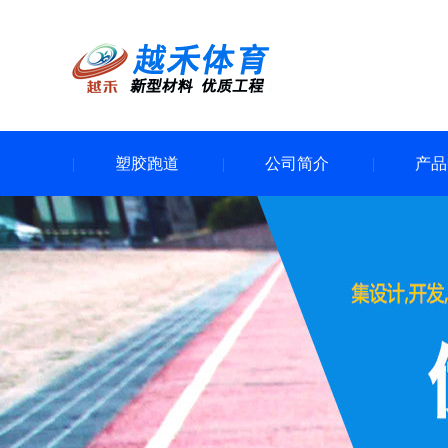
塑胶跑道
公司简介
产品